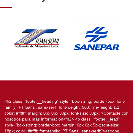
<h2 class="footer__heading" style="box-sizing: border-box; font-
family: 'PT Sans', sans-serif; font-weight: 500; line-height: 1.1;
color: #ffffff; margin: 0px 0px 30px; font-size: 30px;">Contacte con
nosotros para más Información</h2> <p class="footer__lead"
style="box-sizing: border-box; margin: 0px 0px 5px; font-size:
18px; color: #ffffff; font-family: 'PT Sans', sans-serif;"><strong